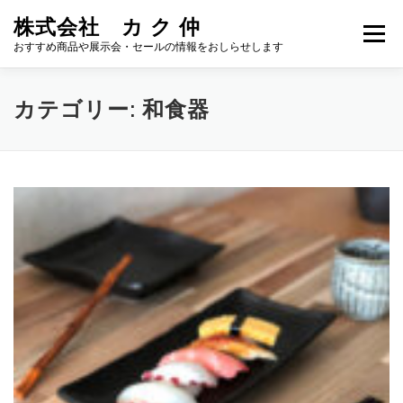
コ
株式会社 カ ク 仲
ン
メニュー
テ
おすすめ商品や展示会・セールの情報をおしらせします
ン
ツ
へ
おすすめ商品
NEWS
カタログ
ホームページ
カテゴリー:
和食器
ス
キ
ッ
プ