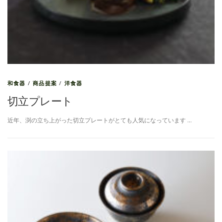
和食器
/
商品提案
/
洋食器
切立プレート
近年、渕の立ち上がった切立プレートがとても人気になっています …