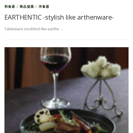
和食器
/
商品提案
/
洋食器
EARTHENTIC -stylish like arthenware-
Tableware modified like earthe …