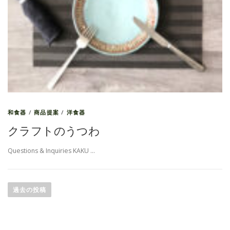
和食器
/
商品提案
/
洋食器
クラフトのうつわ
Questions & Inquiries KAKU …
投
稿
過去の投稿
ナ
ビ
ゲ