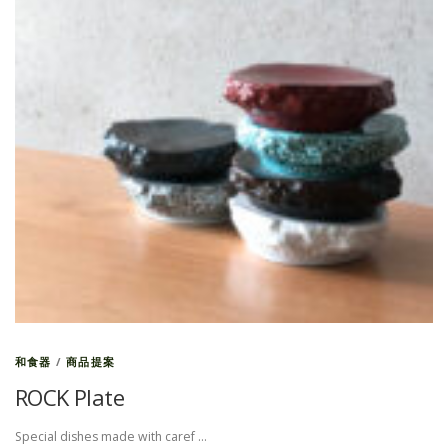
和食器
/
商品提案
ROCK Plate
Special dishes made with caref …