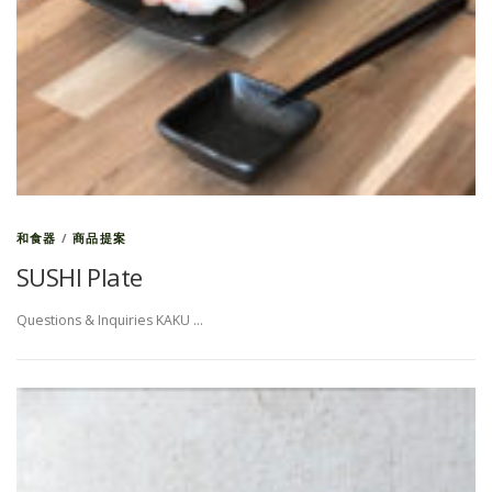
和食器
/
商品提案
SUSHI Plate
Questions & Inquiries KAKU …