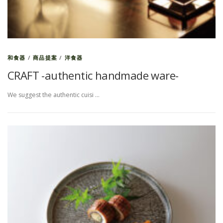
和食器
/
商品提案
/
洋食器
CRAFT -authentic handmade ware-
We suggest the authentic cuisi …