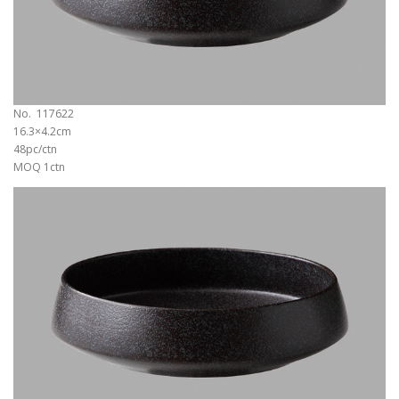
No. 117622
16.3×4.2cm
48pc/ctn
MOQ 1ctn