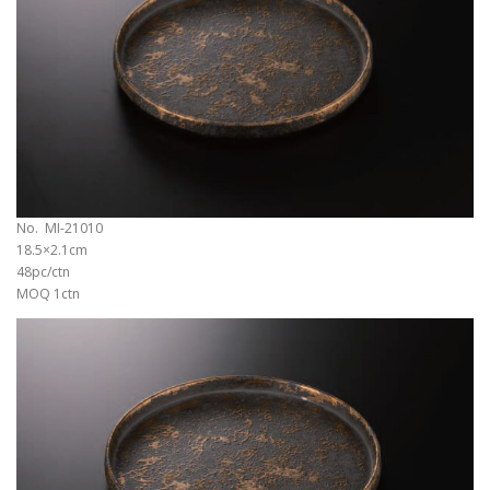
No. MI-21010
18.5×2.1cm
48pc/ctn
MOQ 1ctn