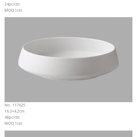
24pc/ctn
MOQ 1ctn
No. 117625
16.3×4.2cm
48pc/ctn
MOQ 1ctn