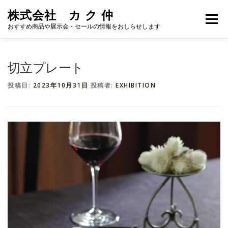
コ
株式会社 カ ク 仲
ン
メニュー
テ
おすすめ商品や展示会・セールの情報をおしらせします
ン
ツ
へ
おすすめ商品
NEWS
カタログ
ホームページ
切立プレート
ス
キ
投稿日:
2023年10月31日
投稿者:
EXHIBITION
ッ
プ