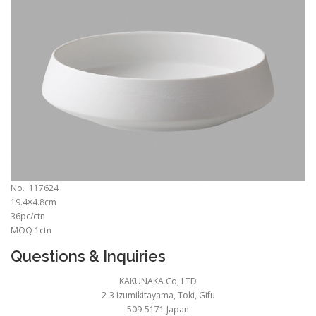
No. 117624
19.4×4.8cm
36pc/ctn
MOQ 1ctn
Questions & Inquiries
KAKUNAKA Co, LTD
2-3 Izumikitayama, Toki, Gifu
509-5171 Japan