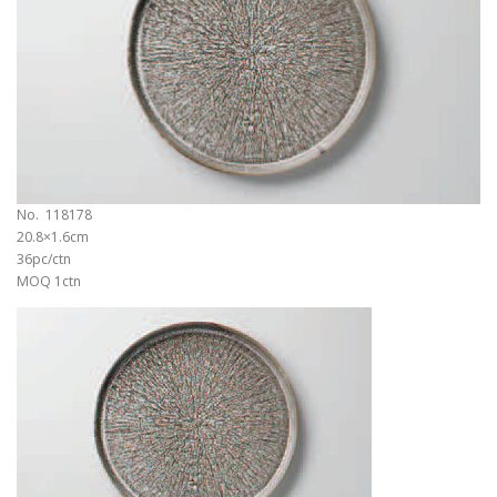
No. 118178
20.8×1.6cm
36pc/ctn
MOQ 1ctn