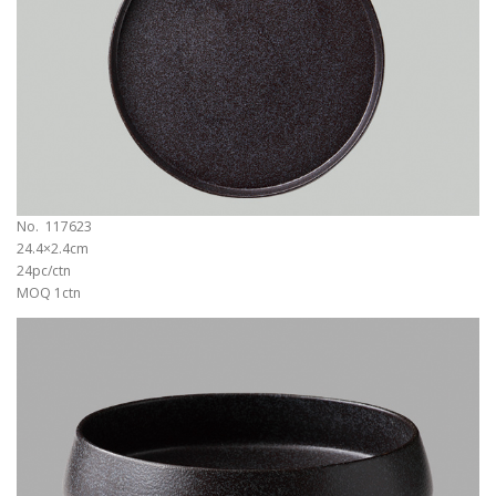
No. 117623
24.4×2.4cm
24pc/ctn
MOQ 1ctn