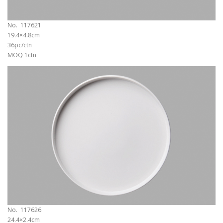
No. 117621
19.4×4.8cm
36pc/ctn
MOQ 1ctn
No. 117626
24.4×2.4cm