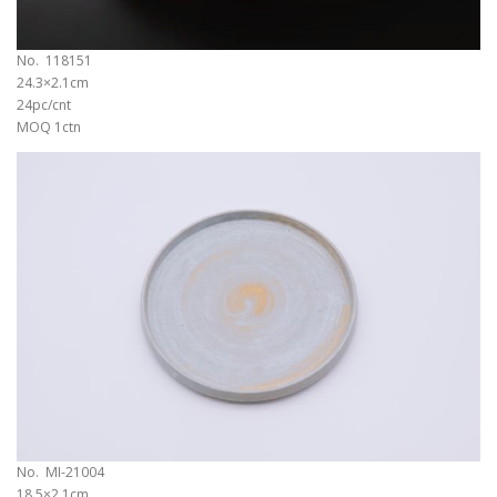
No. 118151
24.3×2.1cm
24pc/cnt
MOQ 1ctn
No. MI-21004
18.5×2.1cm