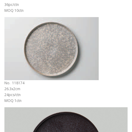
36pc/ctn
MOQ 10ctn
No. 118174
26.3x2cm
24pcs/ctn
MOQ 1ctn