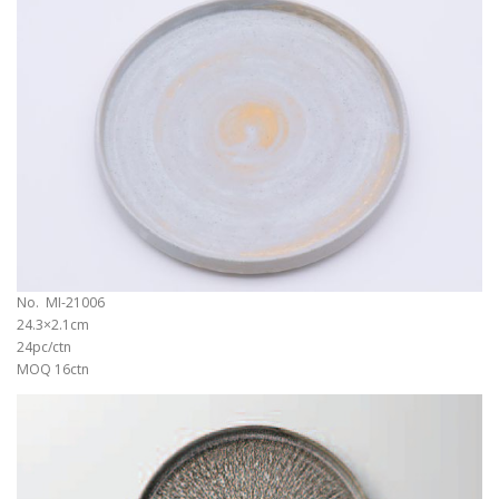
No. MI-21006
24.3×2.1cm
24pc/ctn
MOQ 16ctn