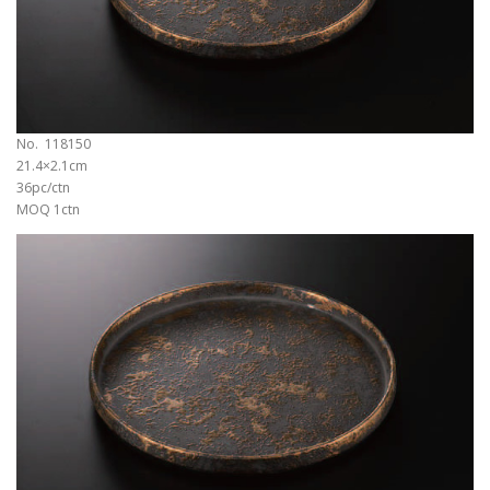
No. 118150
21.4×2.1cm
36pc/ctn
MOQ 1ctn