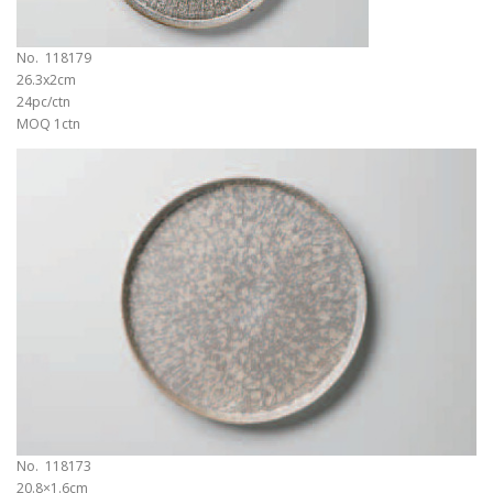
No. 118179
26.3x2cm
24pc/ctn
MOQ 1ctn
No. 118173
20.8×1.6cm