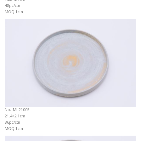
48pc/ctn
MOQ 1ctn
No. MI-21005
21.4×2.1cm
36pc/ctn
MOQ 1ctn